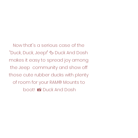
Now that's a serious case of the 
"Duck, Duck, Jeep!" 🦆 Duck And Dash 
makes it easy to spread joy among 
the Jeep  community and show off 
those cute rubber ducks with plenty 
of room for your RAM® Mounts to 
boot!  📸 Duck And Dash