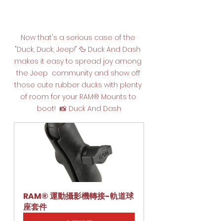
Now that's a serious case of the 
"Duck, Duck, Jeep!" 🦆 Duck And Dash 
makes it easy to spread joy among 
the Jeep  community and show off 
those cute rubber ducks with plenty 
of room for your RAM® Mounts to 
boot!  📸 Duck And Dash
RAM® 運動攝影機轉接-軌道球
座套件