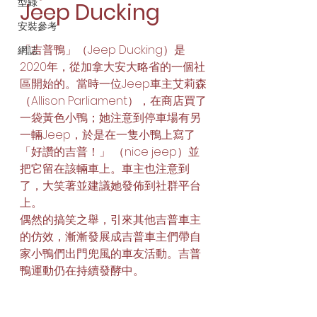
型錄
Jeep Ducking
安裝參考
「吉普鴨」（Jeep Ducking）是
網誌
2020年，從加拿大安大略省的一個社
區開始的。當時一位Jeep車主艾莉森
（Allison Parliament），在商店買了
一袋黃色小鴨；她注意到停車場有另
一輛Jeep，於是在一隻小鴨上寫了
「好讚的吉普！」 （nice jeep）並
把它留在該輛車上。車主也注意到
了，大笑著並建議她發佈到社群平台
上。
偶然的搞笑之舉，引來其他吉普車主
的仿效，漸漸發展成吉普車主們帶自
家小鴨們出門兜風的車友活動。吉普
鴨運動仍在持續發酵中。