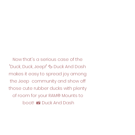
Now that's a serious case of the 
"Duck, Duck, Jeep!" 🦆 Duck And Dash 
makes it easy to spread joy among 
the Jeep  community and show off 
those cute rubber ducks with plenty 
of room for your RAM® Mounts to 
boot!  📸 Duck And Dash