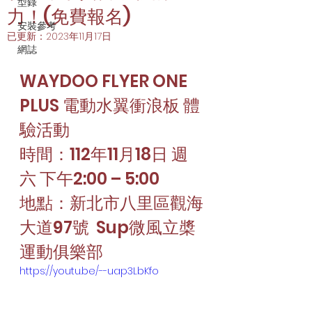
型錄
力！(免費報名)
安裝參考
已更新：
2023年11月17日
網誌
WAYDOO FLYER ONE 
PLUS 電動水翼衝浪板 體
驗活動
時間：112年11月18日 週
六 下午2:00 – 5:00
地點：新北市八里區觀海
大道97號  Sup微風立槳
運動俱樂部
https://youtu.be/--uap3LbKfo