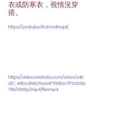
衣或防寒衣，視情況穿
搭。
https://youtu.be/8cEmnItnquE
https://video.wixstatic.com/video/e1b
d17_48bcd14629aa4f7190fac7f70d20b
79b/1080p/mp4/file.mp4