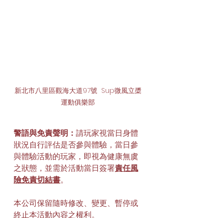
新北市八里區觀海大道97號  Sup微風立槳
運動俱樂部
警語與免責聲明：
請玩家視當日身體
狀況自行評估是否參與體驗，當日參
與體驗活動的玩家，即視為健康無虞
之狀態，並需於活動當日簽署
責任風
險免責切結書
。
本公司保留隨時修改、變更、暫停或
終止本活動內容之權利。