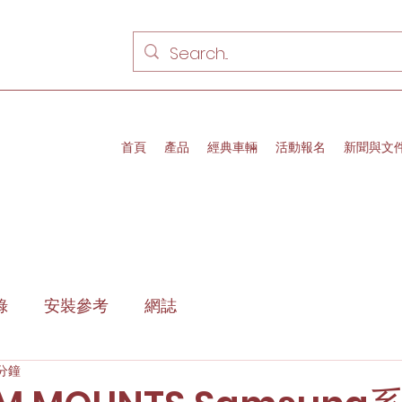
首頁
產品
經典車輛
活動報名
新聞與文
錄
安裝參考
網誌
 分鐘