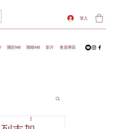
登入
件
關於M8
聯絡M8
影片
會員專區