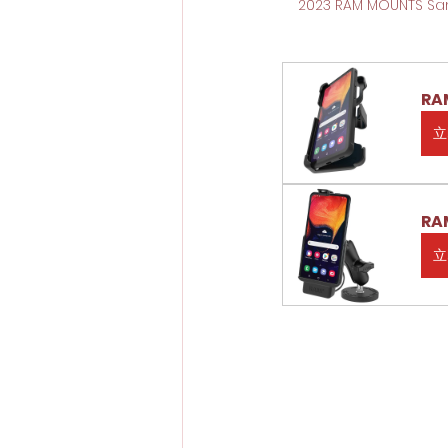
2023 RAM MOUNTS
RA
立
RA
立