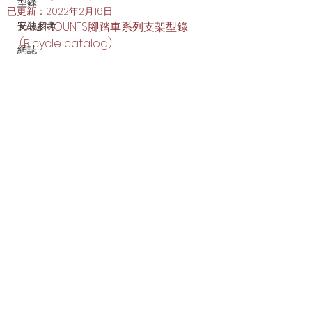
型錄
已更新：
2022年2月16日
安裝參考
RAM MOUNTS腳踏車系列支架型錄 
(Bicycle catalog)
網誌