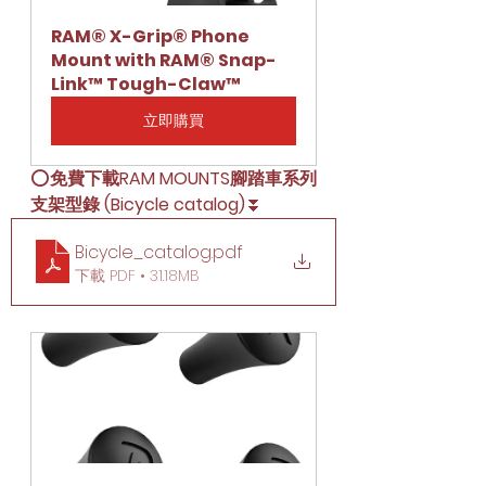
RAM® X-Grip® Phone 
Mount with RAM® Snap-
Link™ Tough-Claw™
立即購買
⭕
免費下載RAM MOUNTS腳踏車系列
支架型錄 (Bicycle catalog)
⏬
Bicycle_catalog
.pdf
下載 PDF • 31.18MB