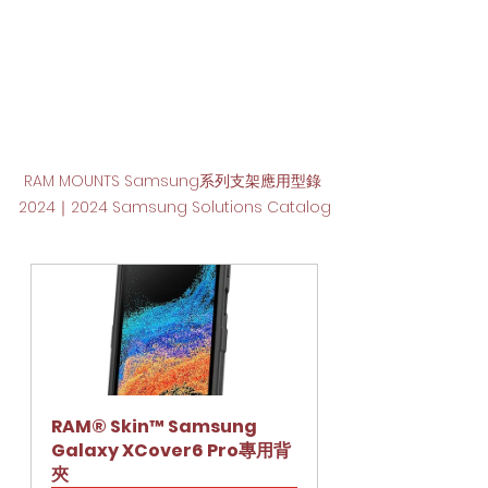
RAM MOUNTS Samsung系列支架應用型錄 
2024｜2024 Samsung Solutions Catalog
RAM® Skin™ Samsung 
Galaxy XCover6 Pro專用背
夾