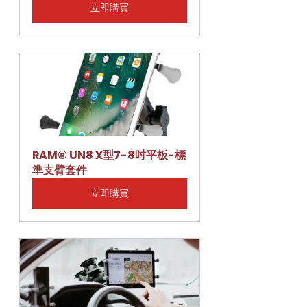
立即購買
RAM® UN8 X型7-8吋平板-標
準支臂套件
立即購買