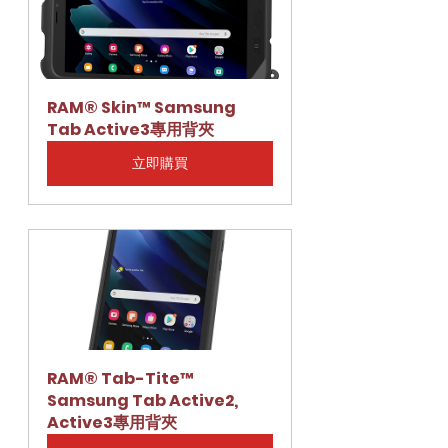
RAM® Skin™ Samsung 
Tab Active3專用背夾
立即購買
RAM® Tab-Tite™ 
Samsung Tab Active2, 
Active3專用背夾