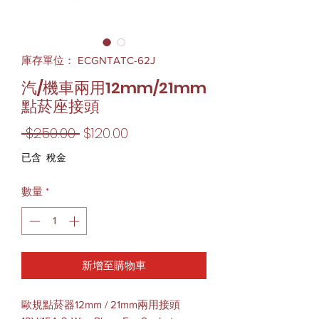
庫存單位： ECGNTATC-62J
汽/機車兩用12mm/21mm
點菸座接頭
一
促
 $250.00 
$120.00
般
銷
已含 稅金
價
價
數量
*
格
格
新增至購物車
歐規點菸器12mm / 21mm兩用接頭