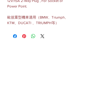
12V/15A 2-Way Plug , For Socket or
Power Point.
歐規重型機車適用（BMW、Triumph、
KTM、DUCATI 、TRIUMPH等）