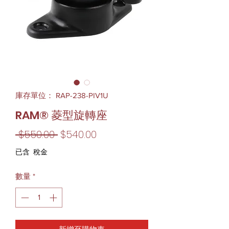
庫存單位： RAP-238-PIV1U
RAM® 菱型旋轉座
一
促
 $550.00 
$540.00
般
銷
已含 稅金
價
價
數量
*
格
格