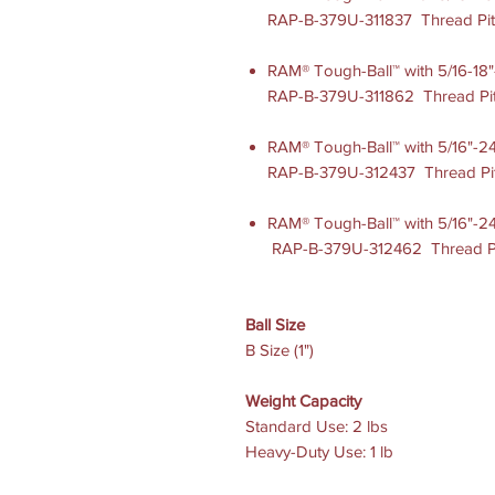
RAP-B-379U-311837 Thread Pit
RAM® Tough-Ball™ with 5/16-18"
RAP-B-379U-311862 Thread Pit
RAM® Tough-Ball™ with 5/16"-24
RAP-B-379U-312437 Thread Pi
RAM® Tough-Ball™ with 5/16"-2
RAP-B-379U-312462 Thread Pi
Ball Size
B Size (1")
Weight Capacity
Standard Use: 2 lbs
Heavy-Duty Use: 1 lb