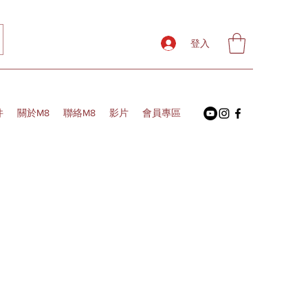
登入
件
關於M8
聯絡M8
影片
會員專區