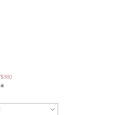
促
T$380
銷
稅金
價
*
格
擇