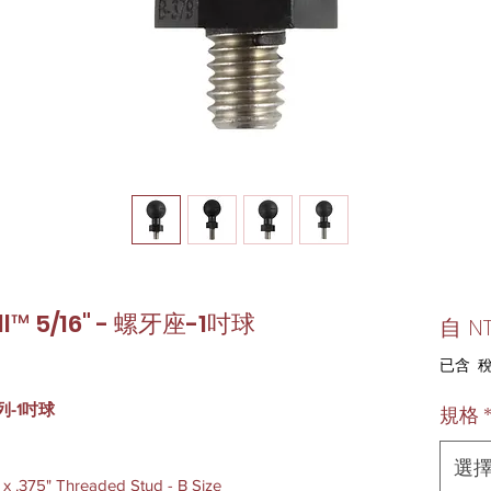
ll™ 5/16" - 螺牙座-1吋球
自
N
已含 
系列-1吋球
規格
選
 x .375" Threaded Stud - B Size