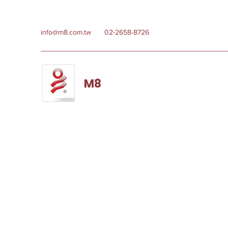
info@m8.com.tw
02-2658-8726
M8