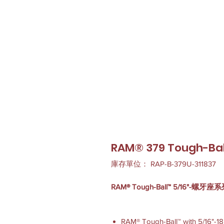
RAM® 379 Tough-Ba
庫存單位： RAP-B-379U-311837
RAM® Tough-Ball™ 5/16"-螺牙座
RAM® Tough-Ball™ with 5/16"-18