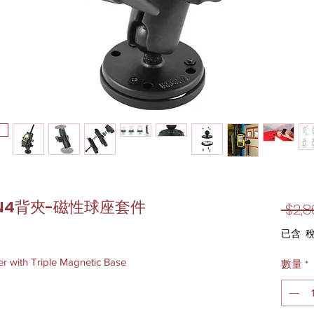
UN4背夾-磁性球座套件
 $2,8
已含 
r with Triple Magnetic Base
數量
*