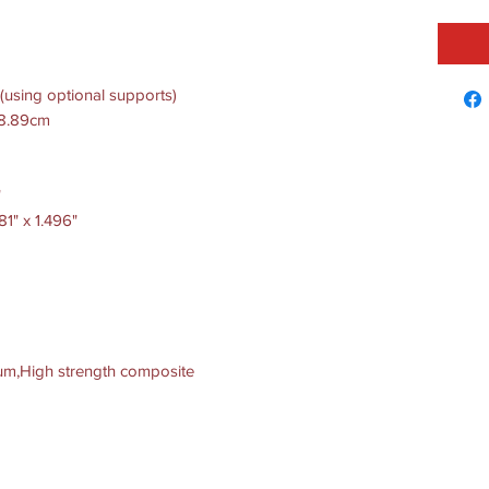
(using optional supports)
- 8.89cm
"
1" x 1.496"
m,High strength composite