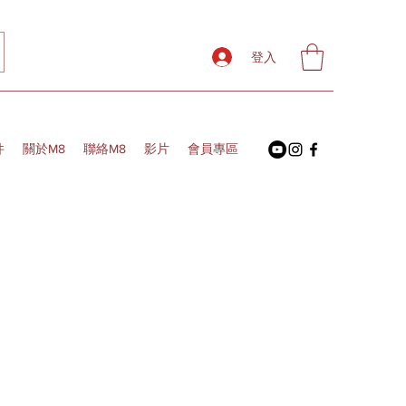
登入
件
關於M8
聯絡M8
影片
會員專區