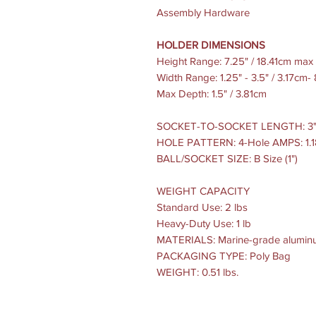
Assembly Hardware
HOLDER DIMENSIONS
Height Range: 7.25" / 18.41cm max 
Width Range: 1.25" - 3.5" / 3.17cm
Max Depth: 1.5" / 3.81cm
SOCKET-TO-SOCKET LENGTH: 3
HOLE PATTERN: 4-Hole AMPS: 1.18
BALL/SOCKET SIZE: B Size (1")
WEIGHT CAPACITY
Standard Use: 2 lbs
Heavy-Duty Use: 1 lb
MATERIALS: Marine-grade aluminu
PACKAGING TYPE: Poly Bag
WEIGHT: 0.51 lbs.