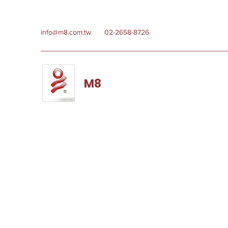
info@m8.com.tw
02-2658-8726
M8