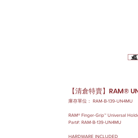
【清倉特賣】RAM® 
庫存單位： RAM-B-139-UN4MU
RAM® Finger-Grip™ Universal Holde
Part#: RAM-B-139-UN4MU
HARDWARE INCLUDED