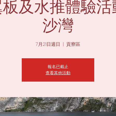
板及水推體驗活動
沙灣
7月21日週日
  |  
貢寮區
報名已截止
查看其他活動