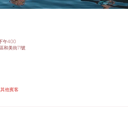
下午4:00
區和美街71號
 位其他賓客