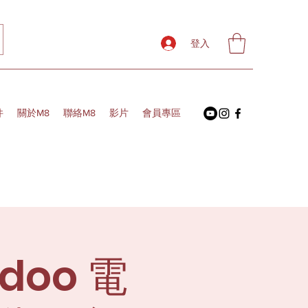
登入
件
關於M8
聯絡M8
影片
會員專區
oo 電