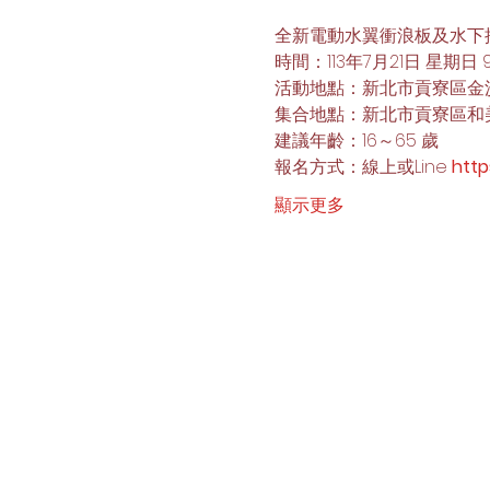
全新電動水翼衝浪板及水下
時間：113年7月21日 星期日 9:0
活動地點：新北市貢寮區金
集合地點：新北市貢寮區和美
建議年齡：16～65 歲 
報名方式：線上或Line 
http
顯示更多