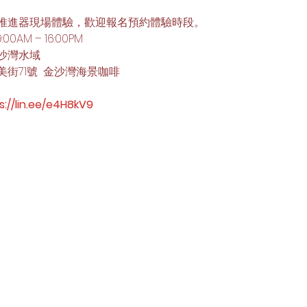
推進器現場體驗，歡迎報名預約體驗時段。
0AM – 16:00PM 
沙灣水域 
街71號  金沙灣海景咖啡
s://lin.ee/e4H8kV9