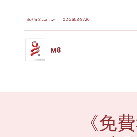
info@m8.com.tw
02-2658-8726
M8
《免費