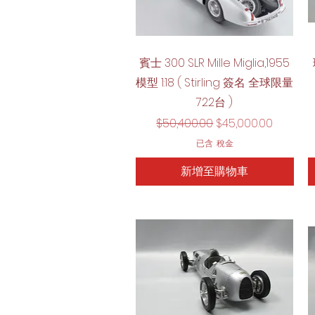
快速瀏覽
賓士 300 SLR Mille Miglia,1955
模型 1:18 ( Stirling 簽名 全球限量
722台 )
一般價格
促銷價格
$50,400.00
$45,000.00
已含 稅金
新增至購物車