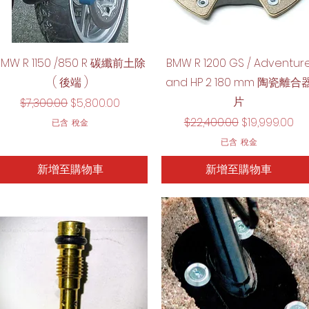
快速瀏覽
快速瀏覽
BMW R 1150 /850 R 碳纖前土除
BMW R 1200 GS / Adventur
( 後端 )
and HP 2 180 mm 陶瓷離合
片
一般價格
促銷價格
$7,300.00
$5,800.00
一般價格
促銷價格
$22,400.00
$19,999.00
已含 稅金
已含 稅金
新增至購物車
新增至購物車