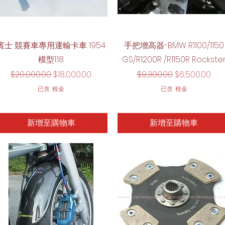
快速瀏覽
快速瀏覽
賓士 競賽車專用運輸卡車 1954
手把增高器-BMW R1100/1150
模型1:18
GS/R1200R /R1150R Rockste
一般價格
促銷價格
一般價格
促銷價格
$20,000.00
$18,000.00
$9,300.00
$6,500.00
已含 稅金
已含 稅金
新增至購物車
新增至購物車