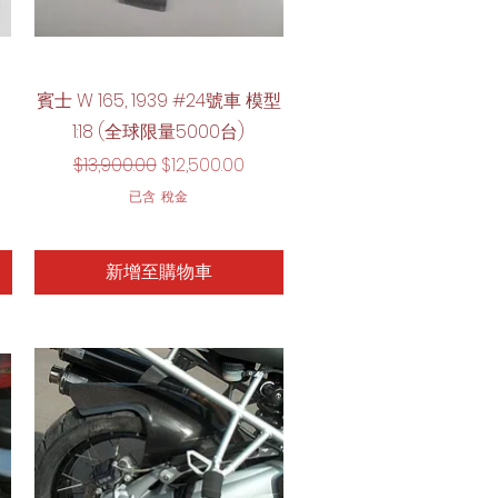
快速瀏覽
賓士 W 165, 1939 #24號車 模型
1:18 (全球限量5000台)
一般價格
促銷價格
$13,900.00
$12,500.00
已含 稅金
新增至購物車