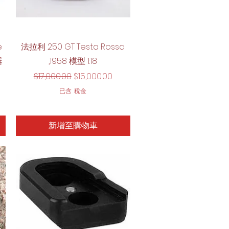
快速瀏覽
e
法拉利 250 GT Testa Rossa
器
,1958 模型 1:18
一般價格
促銷價格
$17,000.00
$15,000.00
已含 稅金
新增至購物車