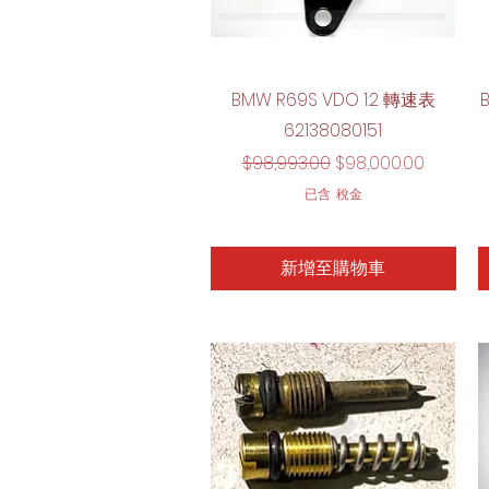
快速瀏覽
BMW R69S VDO 1:2 轉速表
62138080151
一般價格
促銷價格
$98,993.00
$98,000.00
已含 稅金
新增至購物車