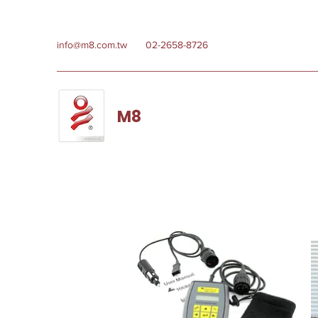
info@m8.com.tw
02-2658-8726
M8