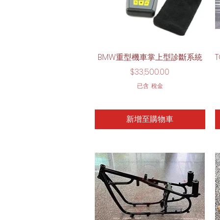
快速瀏覽
BMW重型機車掌上型診斷系統
價格
$33,500.00
已含 稅金
新增至購物車