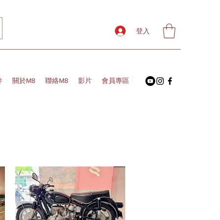
登入
件
關於M8
聯絡M8
影片
會員專區