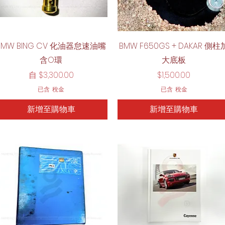
快速瀏覽
快速瀏覽
BMW BING CV 化油器怠速油嘴
BMW F650GS + DAKAR 側柱
含O環
大底板
促銷價格
價格
自
$3,300.00
$1,500.00
已含 稅金
已含 稅金
新增至購物車
新增至購物車