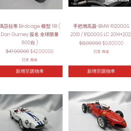
快速瀏覽
快速瀏覽
瑪莎拉蒂 Birdcage 模型 1:18 (
手把增高器-BMW R1200GS
Dan Gurney 簽名 全球限量
2013 / R1200GS LC 2014+202
600台 )
一般價格
促銷價格
$12,000.00
$9,600.00
一般價格
促銷價格
$47,000.00
$42,000.00
已含 稅金
已含 稅金
新增至購物車
新增至購物車