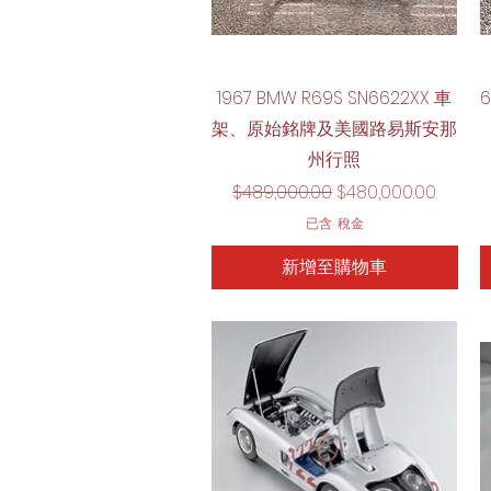
快速瀏覽
1967 BMW R69S SN6622XX 車
架、原始銘牌及美國路易斯安那
州行照
一般價格
促銷價格
$489,000.00
$480,000.00
已含 稅金
新增至購物車