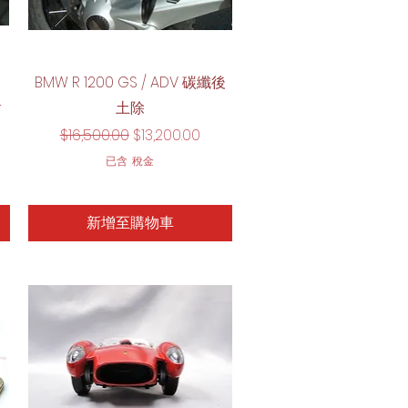
快速瀏覽
BMW R 1200 GS / ADV 碳纖後
r
土除
一般價格
促銷價格
$16,500.00
$13,200.00
已含 稅金
新增至購物車