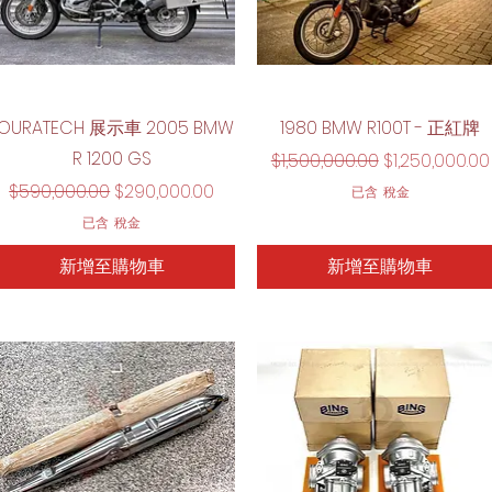
快速瀏覽
快速瀏覽
TOURATECH 展示車 2005 BMW
1980 BMW R100T - 正紅牌
R 1200 GS
一般價格
促銷價格
$1,500,000.00
$1,250,000.00
一般價格
促銷價格
$590,000.00
$290,000.00
已含 稅金
已含 稅金
新增至購物車
新增至購物車