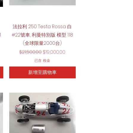
快速瀏覽
法拉利 250 Testa Rossa 白
1
#22號車, 利曼特別版 模型 1:18
(全球限量2000台)
一般價格
促銷價格
$21,500.00
$19,000.00
已含 稅金
新增至購物車