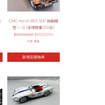
快速瀏覽
大
CMC Horch 853, 1937 純銅模
型 1：12 (全球限量200台)
一般價格
促銷價格
$123,000.00
$110,000.00
已含 稅金
新增至購物車