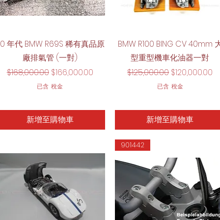
快速瀏覽
快速瀏覽
60 年代 BMW R69S 稀有真品原
BMW R100 BING CV 40mm 
廠排氣管 (一對)
型重型機車化油器一對
一般價格
促銷價格
一般價格
促銷價格
$168,000.00
$166,000.00
$125,000.00
$120,000.00
已含 稅金
已含 稅金
新增至購物車
新增至購物車
901442