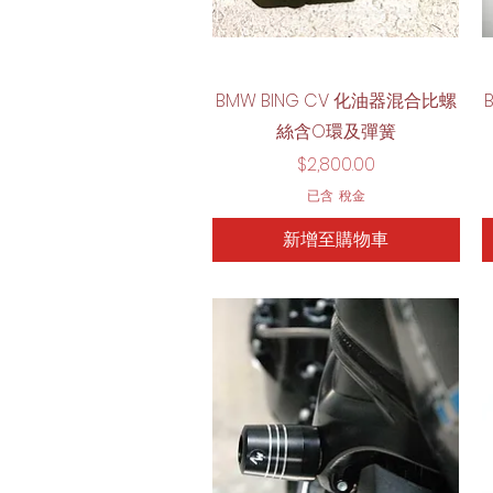
快速瀏覽
BMW BING CV 化油器混合比螺
絲含O環及彈簧
價格
$2,800.00
已含 稅金
新增至購物車