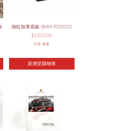
快速瀏覽
加
側柱加厚底板-BMW R1200GS
價格
$2,900.00
已含 稅金
新增至購物車