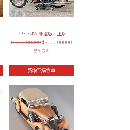
快速瀏覽
1967 BMW 賽道版，正牌
一般價格
促銷價格
$2,600,000.00
$2,500,000.00
已含 稅金
新增至購物車