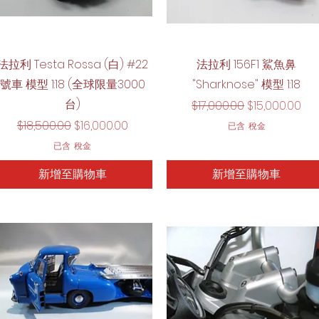
快速瀏覽
快速瀏覽
法拉利 Testa Rossa (白) #22
法拉利 156F1 鯊魚鼻
號車 模型 1:18 (全球限量3000
"Sharknose" 模型 1:18
台)
一般價格
促銷價格
$17,000.00
$15,000.00
一般價格
促銷價格
$18,500.00
$16,000.00
已含 稅金
已含 稅金
新增至購物車
新增至購物車