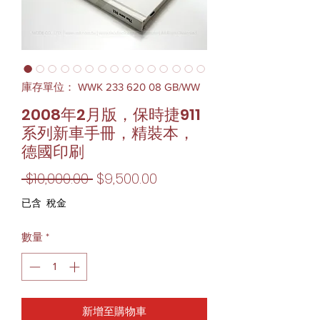
庫存單位： WWK 233 620 08 GB/WW
2008年2月版，保時捷911
系列新車手冊，精裝本，
德國印刷
一
促
 $10,000.00 
$9,500.00
般
銷
已含 稅金
價
價
數量
*
格
格
新增至購物車