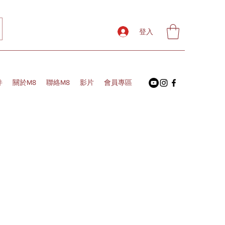
登入
件
關於M8
聯絡M8
影片
會員專區