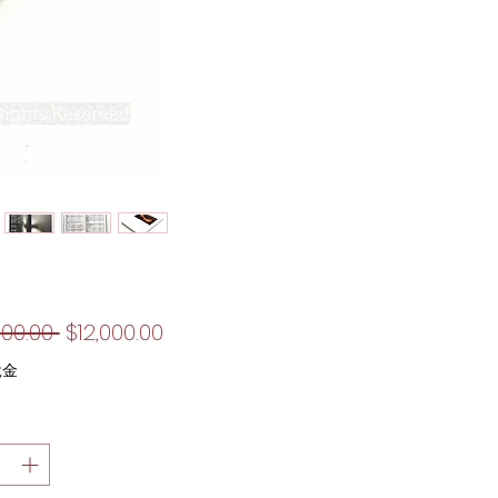
一
促
500.00 
$12,000.00
般
銷
稅金
價
價
格
格