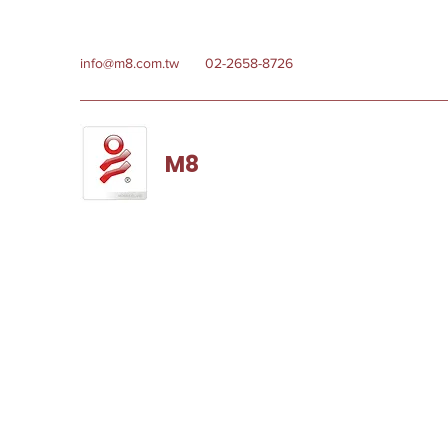
info@m8.com.tw
02-2658-8726
M8