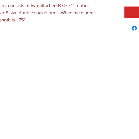
r consists of two attached B size 1" rubber
f two B size double socket arms. When measured
ength is 1.75".