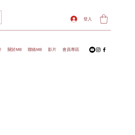
登入
件
關於M8
聯絡M8
影片
會員專區