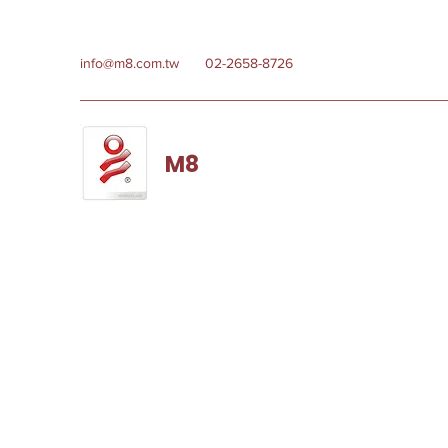
info@m8.com.tw
02-2658-8726
M8