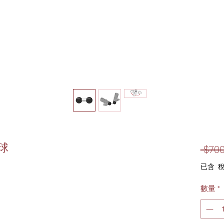
球
 $700
已含 
數量
*