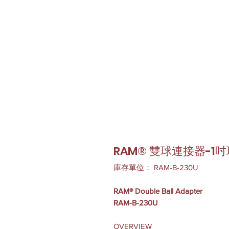
RAM® 雙球連接器-1吋
庫存單位： RAM-B-230U
RAM® Double Ball Adapter
RAM-B-230U
OVERVIEW