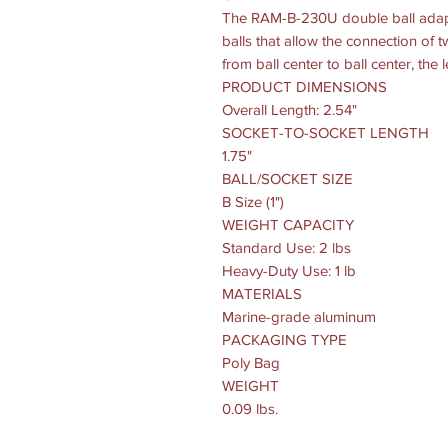
The RAM-B-230U double ball adapte
balls that allow the connection o
from ball center to ball center, the l
PRODUCT DIMENSIONS
Overall Length: 2.54"
SOCKET-TO-SOCKET LENGTH
1.75"
BALL/SOCKET SIZE
B Size (1")
WEIGHT CAPACITY
Standard Use: 2 lbs
Heavy-Duty Use: 1 lb
MATERIALS
Marine-grade aluminum
PACKAGING TYPE
Poly Bag
WEIGHT
0.09 lbs.