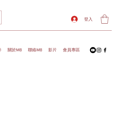
登入
件
關於M8
聯絡M8
影片
會員專區