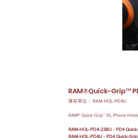
RAM®Quick-Grip™ 
庫存單位： RAM-HOL-PD4U
RAM® Quick-Grip™ XL Phone Hold
RAM-HOL-PD4-238U - PD4 Quick
RAM-HOL-PD4U - PD4 Quick-Gr