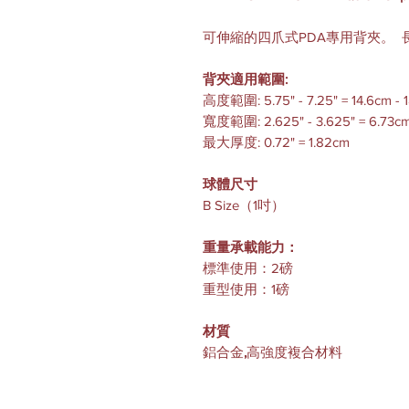
可伸縮的四爪式PDA專用背夾。 
背夾適用範圍:
高度範圍: 5.75" - 7.25" = 14.6cm - 
寬度範圍: 2.625" - 3.625" = 6.73cm
最大厚度: 0.72" = 1.82cm
球體尺寸
B Size（1吋）
重量承載能力：
標準使用：2磅
重型使用：1磅
材質
鋁合金
,
高強度複合材料