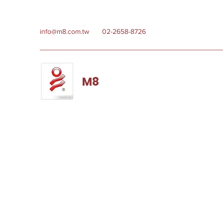
info@m8.com.tw
02-2658-8726
M8