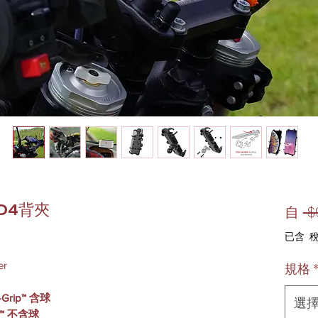
PD4背夾
自
 $
已含 
er
規格
-Grip™ 含球
選
ip™ 不含球