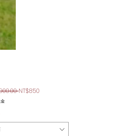
一
促
900.00 
NT$850
般
銷
稅金
價
價
*
格
格
擇