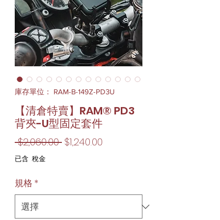
庫存單位： RAM-B-149Z-PD3U
【清倉特賣】RAM® PD3
背夾-U型固定套件
一
促
 $2,060.00 
$1,240.00
般
銷
已含 稅金
價
價
規格
*
格
格