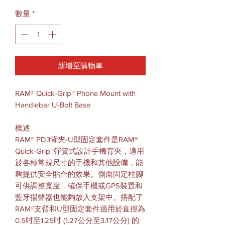
數量
*
新增至購物車
RAM® Quick-Grip™ Phone Mount with
Handlebar U-Bolt Base
概述
RAM® PD3
背夾
-U
型固定套件是
RAM®
Quick-Grip™
彈簧式設計手機背夾，適用
於各種常規尺寸的手機和其他設備，能
夠提供安全貼合的效果。側面固定柱腳
可供調整寬度，確保手機或
GPS
裝置和
藍牙揚聲器也能夠放入支架中。搭配了
RAM®
支臂和
U
型固定套件適用於直徑為
0.5
吋至
1.25
吋 (
1.27
公分至
3.17
公分) 的