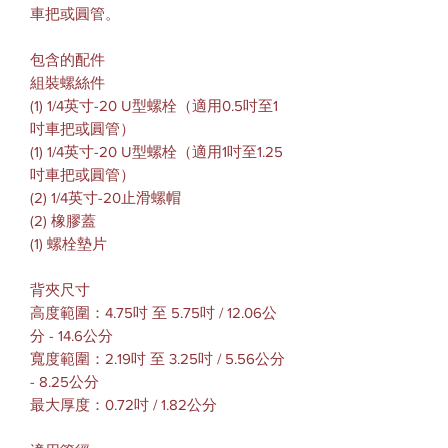
車把或圓管。
包含的配件
組裝螺絲件
(1) 1/4
英寸
-20 U
型螺栓（適用
0.5
吋至
1
吋車把或圓管）
(1) 1/4
英寸
-20 U
型螺栓（適用
1
吋至
1.25
吋車把或圓管）
(2) 1/4
英寸
-20
止滑螺帽
(2)
橡膠蓋
(1)
螺栓墊片
背夾尺寸
高度範圍：
4.75吋 至 5.75吋 / 12.06公
分 - 14.6公分
寬度範圍：
2.19吋 至 3.25吋 / 5.56公分
- 8.25公分
最大厚度：0.
72吋 / 1.82公分