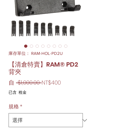
庫存單位： RAM-HOL-PD2U
【清倉特賣】RAM® PD2
背夾
一
促
自
 $1,000.00 
NT$400
般
銷
已含 稅金
價
價
規格
*
格
格