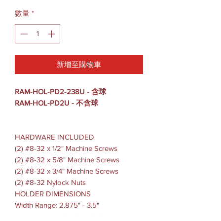
數量
*
新增至購物車
RAM-HOL-PD2-238U - 含球
RAM-HOL-PD2U - 不含球
HARDWARE INCLUDED
(2) #8-32 x 1/2" Machine Screws
(2) #8-32 x 5/8" Machine Screws
(2) #8-32 x 3/4" Machine Screws
(2) #8-32 Nylock Nuts
HOLDER DIMENSIONS
Width Range: 2.875" - 3.5"
Depth Range: .375" - 1.125"