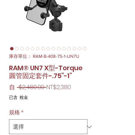
庫存單位： RAM-B-408-75-1-UN7U
RAM® UN7 X型-Torque
圓管固定套件-.75"-1"
一
促
自
 $2,480.00 
NT$2,380
般
銷
已含 稅金
價
價
規格
*
格
格