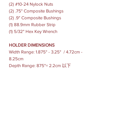
(2) #10-24 Nylock Nuts
(2) .75" Composite Bushings
(2) .9" Composite Bushings
(1) 88.9mm Rubber Strip
(1) 5/32" Hex Key Wrench
HOLDER DIMENSIONS
Width Range: 1.875" - 3.25" / 4.72cm -
8.25cm
Depth Range: 875"= 2.2cm 以下
CLAMP RANGE
直徑.75"-1"/1.9cm -2.54cm
SOCKET-TO-SOCKET LENGTH: 1.75"
or 3"
BALL SIZE: B Size (1")