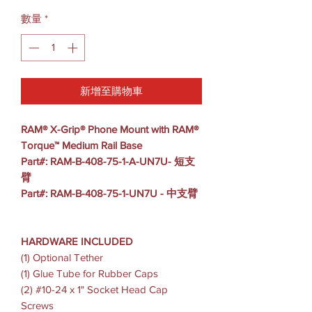
數量
*
新增至購物車
RAM® X-Grip® Phone Mount with RAM®
Torque™ Medium Rail Base
Part#: RAM-B-408-75-1-A-UN7U- 短支
臂
Part#: RAM-B-408-75-1-UN7U - 中支臂
HARDWARE INCLUDED
(1) Optional Tether
(1) Glue Tube for Rubber Caps
(2) #10-24 x 1" Socket Head Cap
Screws